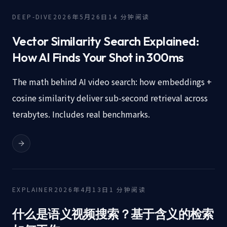
DEEP-DIVE
2026年5月26日
14
分钟阅读
Vector Similarity Search Explained:
How AI Finds Your Shot in 300ms
The math behind AI video search: how embeddings +
cosine similarity deliver sub-second retrieval across
terabytes. Includes real benchmarks.
EXPLAINER
2026年4月13日
1
分钟阅读
什么是语义视频搜索？基于含义的检索