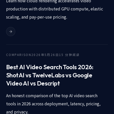
Learn how cloud rendering accelerates video
production with distributed GPU compute, elastic
scaling, and pay-per-use pricing.
COMPARISON
2026年5月26日
15
分钟阅读
Best AI Video Search Tools 2026:
ShotAI vs TwelveLabs vs Google
Video AI vs Descript
An honest comparison of the top AI video search
tools in 2026 across deployment, latency, pricing,
and privacy.