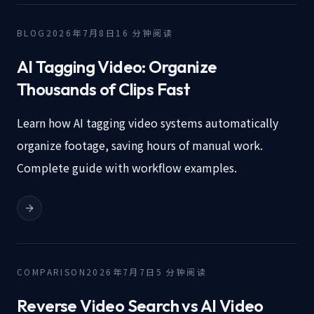
BLOG
2026年7月8日
16
分钟阅读
AI Tagging Video: Organize
Thousands of Clips Fast
Learn how AI tagging video systems automatically
organize footage, saving hours of manual work.
Complete guide with workflow examples.
COMPARISON
2026年7月7日
5
分钟阅读
Reverse Video Search vs AI Video