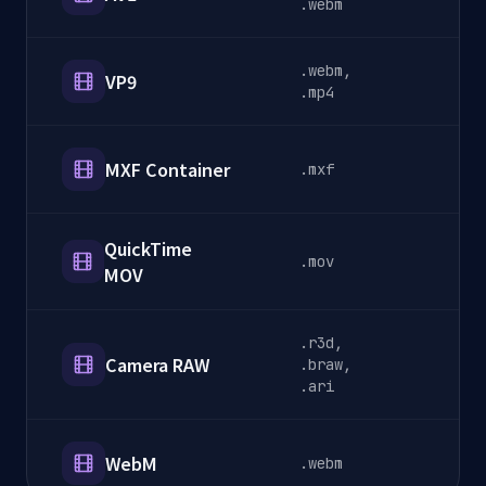
.webm
.webm,
VP9
S
.mp4
MXF Container
.mxf
B
QuickTime
.mov
P
MOV
.r3d,
Camera RAW
.braw,
C
.ari
WebM
.webm
W