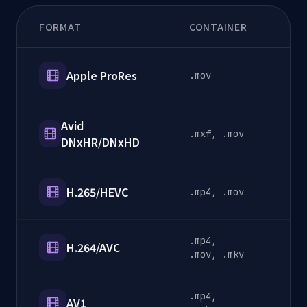
FORMAT
CONTAINER
CA
Apple ProRes
.mov
P
Avid
.mxf, .mov
P
DNxHR/DNxHD
H.265/HEVC
.mp4, .mov
D
.mp4,
H.264/AVC
D
.mov, .mkv
.mp4,
AV1
S