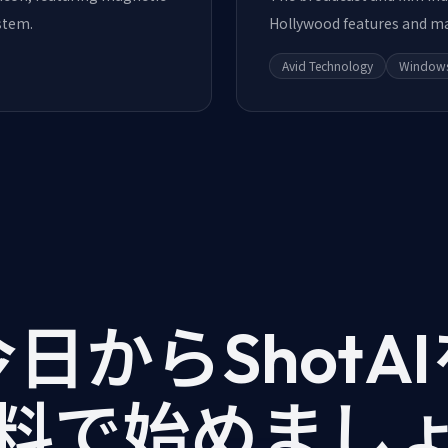
stem.
Hollywood features and ma
Avid Technology
Window
日からShotA
料で始めまし