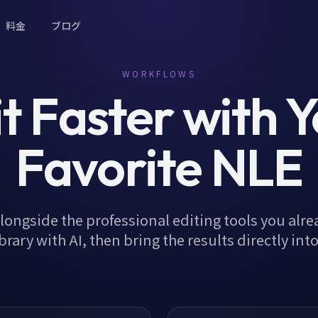
料金
ブログ
WORKFLOWS
t Faster with 
Favorite NLE
longside the professional editing tools you alre
brary with AI, then bring the results directly int