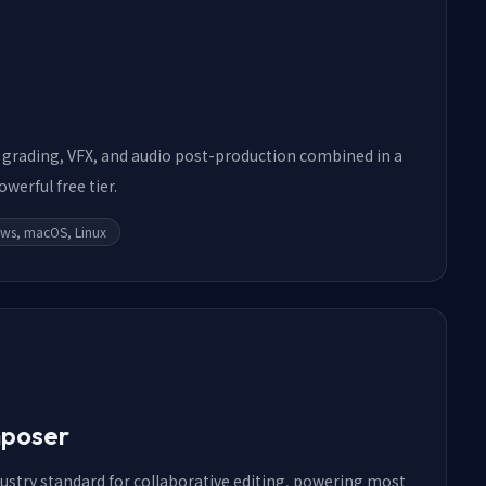
r grading, VFX, and audio post-production combined in a
werful free tier.
ws, macOS, Linux
mposer
ustry standard for collaborative editing, powering most