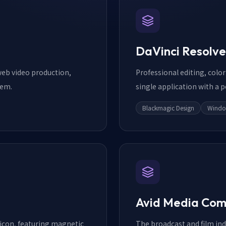
DaVinci Resolve
 web video production,
Professional editing, colo
tem.
single application with a po
Blackmagic Design
Windo
Avid Media Co
licon, featuring magnetic
The broadcast and film ind