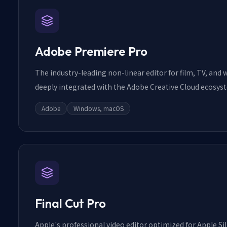
Adobe Premiere Pro
The industry-leading non-linear editor for film, TV, and
deeply integrated with the Adobe Creative Cloud ecosys
Adobe
Windows, macOS
Final Cut Pro
Apple's professional video editor optimized for Apple Si