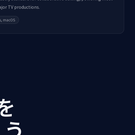
jor TV productions.
s, macOS
Iを
ょう