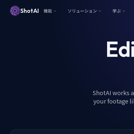
ShotAI
機能
ソリューション
学ぶ
Edi
ShotAI works a
your footage li